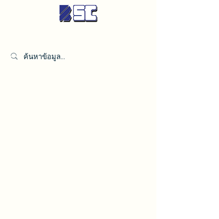
เบตเตอร์ ซินดิเคท จำกัด