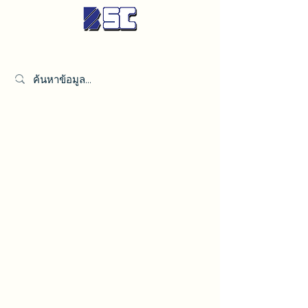
เบตเตอร์ ซินดิเคท จำกัด