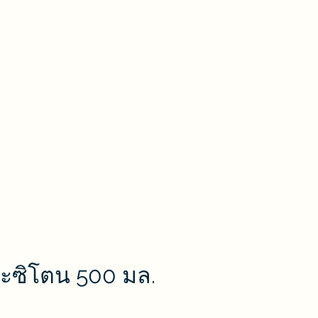
สินค้าของเรา
ติดต่อสอบถาม
More
ydrion
จานเพาะเชื้อ
อุปกรณ์แล็ปพลาสติกและพอร์ซเลน
More
ะซิโตน 500 มล.