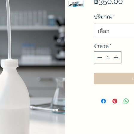
รา
฿350.00
ปริมาณ
*
เลือก
จำนวน
*