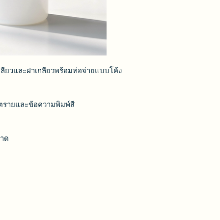
ียวและฝาเกลียวพร้อมท่อจ่ายแบบโค้ง
นตรายและข้อความพิมพ์สี
นาด