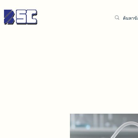
เบตเตอร์ ซินดิเคท
จำกัด
ชุดทดสอบน้ำและน้ำมัน
น้ำกลั่นบริสุทธิ์
เสื้อกาวน์ BSC
ชุดท